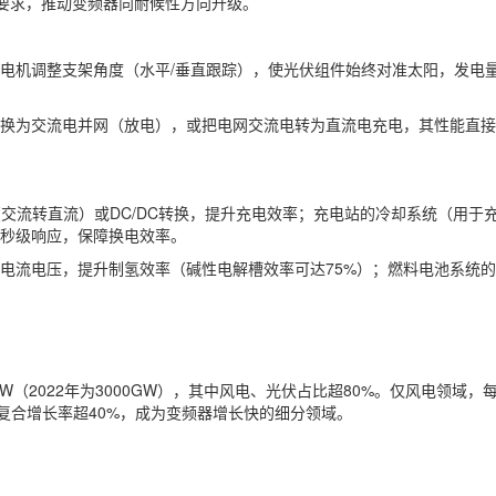
高要求，推动变频器向耐候性方向升级。
机调整支架角度（水平/垂直跟踪），使光伏组件始终对准太阳，发电量可
转换为交流电并网（放电），或把电网交流电转为直流电充电，其性能直
（交流转直流）或DC/DC转换，提升充电效率；充电站的冷却系统（用
秒级响应，保障换电效率。
电流电压，提升制氢效率（碱性电解槽效率可达75%）；燃料电池系统
GW（2022年为3000GW），其中风电、光伏占比超80%。仅风电领域，
，年复合增长率超40%，成为变频器增长快的细分领域。