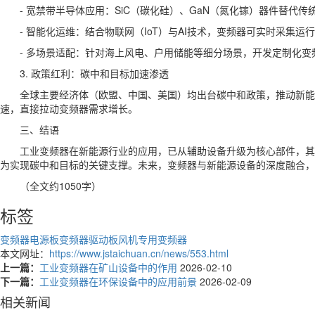
- 宽禁带半导体应用：SiC（碳化硅）、GaN（氮化镓）器件替代
- 智能化运维：结合物联网（IoT）与AI技术，变频器可实时采集运
- 多场景适配：针对海上风电、户用储能等细分场景，开发定制化
3. 政策红利：碳中和目标加速渗透
全球主要经济体（欧盟、中国、美国）均出台碳中和政策，推动新能源
速，直接拉动变频器需求增长。
三、结语
工业变频器在新能源行业的应用，已从辅助设备升级为核心部件，其
为实现碳中和目标的关键支撑。未来，变频器与新能源设备的深度融合，
（全文约1050字）
标签
变频器电源板
变频器驱动板
风机专用变频器
本文网址：
https://www.jstaichuan.cn/news/553.html
上一篇：
工业变频器在矿山设备中的作用
2026-02-10
下一篇：
工业变频器在环保设备中的应用前景
2026-02-09
相关新闻