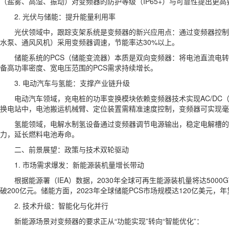
（盐雾、高湿、振动）对变频器的防护等级（IP65+）与可靠性提出更
2. 光伏与储能：提升能量利用率
光伏领域中，跟踪支架系统是变频器的新兴应用点：通过变频器控制电
水泵、通风风机）采用变频器调速，节能率达30%以上。
储能系统的PCS（储能变流器）本质是双向变频器：将电池直流电
备高功率密度、宽电压范围的PCS需求持续增长。
3. 电动汽车与氢能：支撑产业链升级
电动汽车领域，充电桩的功率变换模块依赖变频器技术实现AC/DC
换电站中，电池搬运机械臂、定位装置需精准速度控制，变频器可实现毫
氢能领域，电解水制氢设备通过变频器调节电源输出，稳定电解槽的
力，延长燃料电池寿命。
二、前景展望：政策与技术双轮驱动
1. 市场需求爆发：新能源装机量增长带动
根据能源署（IEA）数据，2030年全球可再生能源装机量将达5000
破200亿元。储能方面，2023年全球储能PCS市场规模达120亿美元
2. 技术升级：智能化与化并行
新能源场景对变频器的要求正从“功能实现”转向“智能优化”：