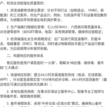
产、检测全流程强化质量管控：
1. 研发端聚焦场景化需求：针对不同行业（如制造业、 HVAC、新
能源）的工况差异，优化产品设计。例如，为高温环境下的设备增加散热
模块，为频繁启停场景强化电机保护算法；
2. 生产端推行精细化管理：引入ISO9001、六西格玛等质量体系，
对关键零部件（如IGBT模块、电容）采用溯源管理，确保供应链稳定；
3. 检测端强化全生命周期测试：出厂前进行高低温循环、负载冲
击、电磁兼容（EMC）等测试，同时通过物联网技术建立产品运行数据
台账，为后续故障分析提供依据。
二、构建响应的服务体系
售后服务是用户满意度的“一公里”，需解决“响应慢、维修难、备件
缺”三大痛点：
1. 快速响应机制：建立24小时多渠道服务热线（电话、在线客服、
APP），针对紧急故障实现“15分钟内初步诊断，48小时内现场服务”（偏
远地区可通过远程协助优先解决）；
2. 本地化服务网络：在重点区域设立服务中心，配备专业工程师与
常用备件库，缩短维修周期；
3. 备件保障体系：采用“中央仓库+区域分库”模式，确保核心备件