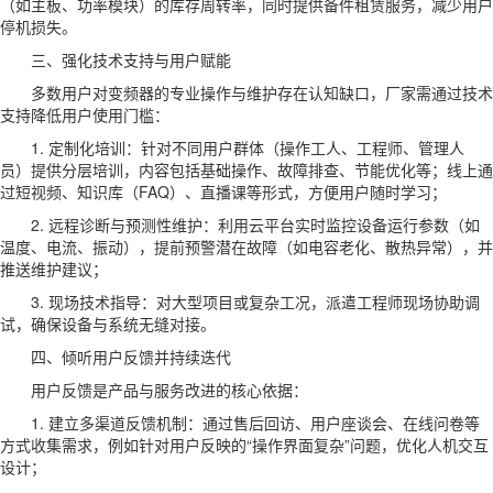
（如主板、功率模块）的库存周转率，同时提供备件租赁服务，减少用户
停机损失。
三、强化技术支持与用户赋能
多数用户对变频器的专业操作与维护存在认知缺口，厂家需通过技术
支持降低用户使用门槛：
1. 定制化培训：针对不同用户群体（操作工人、工程师、管理人
员）提供分层培训，内容包括基础操作、故障排查、节能优化等；线上通
过短视频、知识库（FAQ）、直播课等形式，方便用户随时学习；
2. 远程诊断与预测性维护：利用云平台实时监控设备运行参数（如
温度、电流、振动），提前预警潜在故障（如电容老化、散热异常），并
推送维护建议；
3. 现场技术指导：对大型项目或复杂工况，派遣工程师现场协助调
试，确保设备与系统无缝对接。
四、倾听用户反馈并持续迭代
用户反馈是产品与服务改进的核心依据：
1. 建立多渠道反馈机制：通过售后回访、用户座谈会、在线问卷等
方式收集需求，例如针对用户反映的“操作界面复杂”问题，优化人机交互
设计；