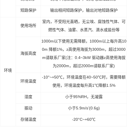
短路保护
输出相间短路保护，输出对地短路保护
室内，不受阳光直晒，无尘埃、腐蚀性气体、可
使用场所
燃性气体、油雾、水蒸汽、滴水或盐份等
1000m以下使用无需降额，1000m以上每升高10
0m 降额1%，z高使用海拔为3000m，超过3000
海拔高度
m请联系厂家(注：0.4~3kW 驱动器z高使用海拔
为2000m，超过2000m请联系厂家)
环境
-10°~+50℃，环境温度在40~50℃时，需要降额
环境温度
使用，环境温度每升高1℃降额1.5%
湿度
小于95%RH，无凝露
振动
小于5.9m/s’(0.6g)
存储温度
-20°C~+60℃