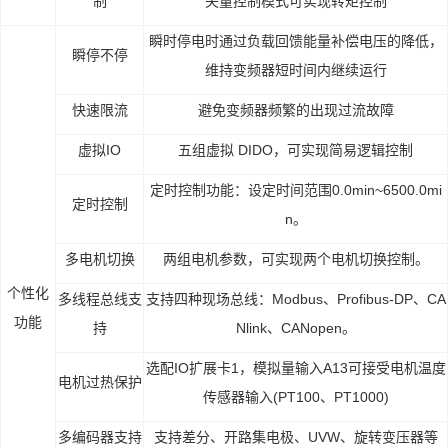
制
矢量控制模式可实现转矩控制
瞬时停电时通过负载回馈能量补偿电压的降低，
瞬停不停
维持变频器短时间内继续运行
快速限流
避免变频器频繁的出现过流故障
虚拟IO
五组虚拟 DIDO，可实现简易逻辑控制
定时控制功能：设定时间范围0.0min~6500.0mi
定时控制
n。
多电机切换
两组电机参数，可实现两个电机切换控制。
个性化
多线程总线支
支持四种现场总线：Modbus、Profibus-DP、CA
功能
持
Nlink、CANopen。
选配IO扩展卡1，模拟量输入A13可接受电机温度
电机过热保护
传感器输入(PT100、PT1000)
多编码器支持
支持差分、开路集电极、UVW、旋转变压器等