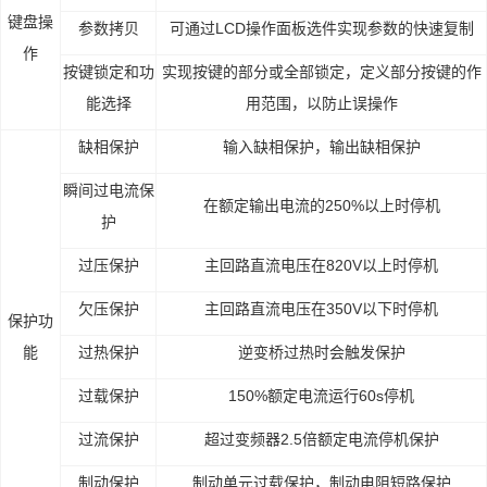
键盘操
参数拷贝
可通过LCD操作面板选件实现参数的快速复制
作
按键锁定和功
实现按键的部分或全部锁定，定义部分按键的作
能选择
用范围，以防止误操作
缺相保护
输入缺相保护，输出缺相保护
瞬间过电流保
在额定输出电流的250%以上时停机
护
过压保护
主回路直流电压在820V以上时停机
欠压保护
主回路直流电压在350V以下时停机
保护功
能
过热保护
逆变桥过热时会触发保护
过载保护
150%额定电流运行60s停机
过流保护
超过变频器2.5倍额定电流停机保护
制动保护
制动单元过载保护，制动电阻短路保护