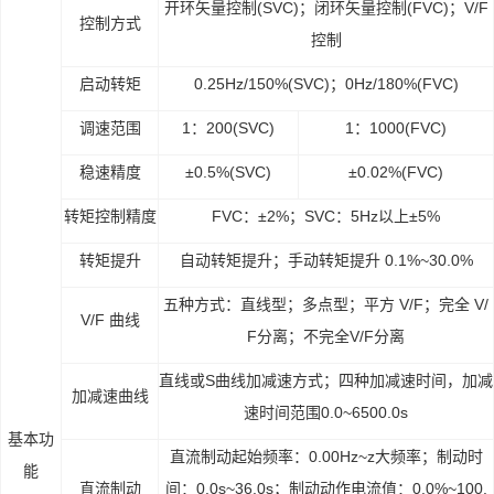
开环矢量控制(SVC)；闭环矢量控制(FVC)；V/F
控制方式
控制
启动转矩
0.25Hz/150%(SVC)；0Hz/180%(FVC)
调速范围
1：200(SVC)
1：1000(FVC)
稳速精度
±0.5%(SVC)
±0.02%(FVC)
转矩控制精度
FVC：±2%；SVC：5Hz以上±5%
转矩提升
自动转矩提升；手动转矩提升 0.1%~30.0%
五种方式：直线型；多点型；平方 V/F；完全 V/
V/F 曲线
F分离；不完全V/F分离
直线或S曲线加减速方式；四种加减速时间，加减
加减速曲线
速时间范围0.0~6500.0s
基本功
直流制动起始频率：0.00Hz~z大频率；制动时
能
直流制动
间：0.0s~36.0s；制动动作电流值：0.0%~100.