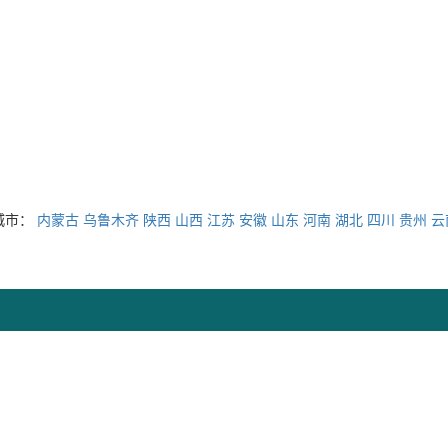
城市：
内蒙古
乌鲁木齐
陕西
山西
江苏
安徽
山东
河南
湖北
四川
贵州
云