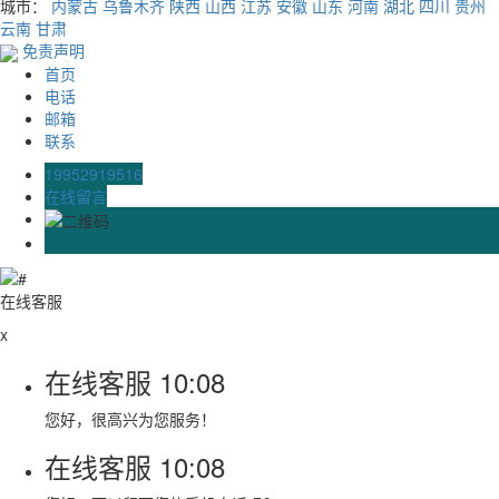
城市：
内蒙古
乌鲁木齐
陕西
山西
江苏
安徽
山东
河南
湖北
四川
贵州
云南
甘肃
免责声明
首页
电话
邮箱
联系
19952919516
在线留言
在线客服
x
在线客服
10:08
您好，很高兴为您服务！
在线客服
10:08