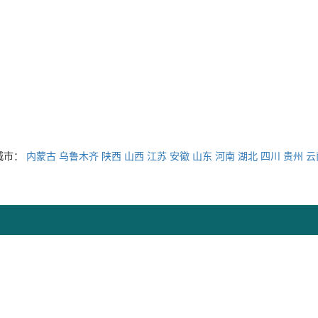
城市：
内蒙古
乌鲁木齐
陕西
山西
江苏
安徽
山东
河南
湖北
四川
贵州
云