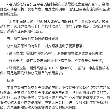
- 姿态模拟转台：卫星姿态控制系统测试需模拟太空姿态变化。变频
器驱动转台电机，实现角度、角速度的调整，验证卫星姿态控制的响应速
度和稳定性。
- 卫星地面站天线：地面站天线需实时跟踪卫星。变频器驱动天线转
动机构，实现方位角和俯仰角的精准调节，信号传输的稳定，支撑卫星通
信、遥感等任务的顺利进行。
五、航空航天对变频器的特殊要求
航空航天领域的特殊性，对变频器提出了更高标准：
- 高可靠性：需长时间稳定运行，避免故障导致测试或任务失败；
- 强抗干扰：能在复杂电磁环境中正常工作，不受外部信号干扰；
- 环境适应性：耐受高低温（-40℃至60℃）、振动、冲击等极端条
件，满足地面测试和航天设备的使用需求。
结语
工业变频器在航空航天领域的应用，不仅提升了设备的控制精度和运
行效率，更支撑了航空航天技术的研发与创新。从地面测试到制造加工，
从机场运营到空间任务，变频器已成为推动行业发展的关键技术之一。随
着航空航天事业向更高精度、更复杂任务的迈进，变频器的性能将持续升
级，为未来的航空航天探索提供更坚实的技术保障。