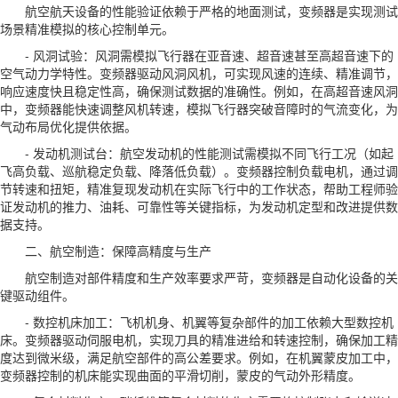
航空航天设备的性能验证依赖于严格的地面测试，变频器是实现测试
场景精准模拟的核心控制单元。
- 风洞试验：风洞需模拟飞行器在亚音速、超音速甚至高超音速下的
空气动力学特性。变频器驱动风洞风机，可实现风速的连续、精准调节，
响应速度快且稳定性高，确保测试数据的准确性。例如，在高超音速风洞
中，变频器能快速调整风机转速，模拟飞行器突破音障时的气流变化，为
气动布局优化提供依据。
- 发动机测试台：航空发动机的性能测试需模拟不同飞行工况（如起
飞高负载、巡航稳定负载、降落低负载）。变频器控制负载电机，通过调
节转速和扭矩，精准复现发动机在实际飞行中的工作状态，帮助工程师验
证发动机的推力、油耗、可靠性等关键指标，为发动机定型和改进提供数
据支持。
二、航空制造：保障高精度与生产
航空制造对部件精度和生产效率要求严苛，变频器是自动化设备的关
键驱动组件。
- 数控机床加工：飞机机身、机翼等复杂部件的加工依赖大型数控机
床。变频器驱动伺服电机，实现刀具的精准进给和转速控制，确保加工精
度达到微米级，满足航空部件的高公差要求。例如，在机翼蒙皮加工中，
变频器控制的机床能实现曲面的平滑切削，蒙皮的气动外形精度。