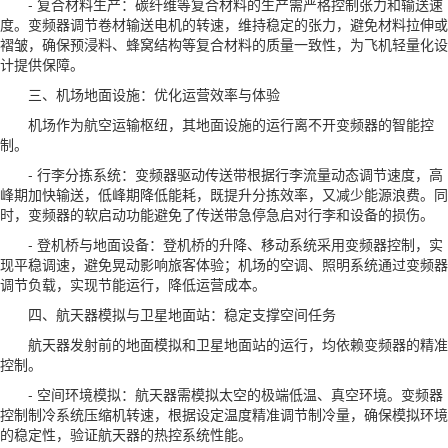
- 复合材料生产：碳纤维等复合材料的生产需严格控制张力和输送速
度。变频器调节卷材输送电机的转速，维持稳定的张力，避免材料拉伸或
褶皱，确保预浸料、蜂窝结构等复合材料的质量一致性，为飞机轻量化设
计提供保障。
三、机场地面设施：优化运营效率与体验
机场作为航空运输枢纽，其地面设施的运行离不开变频器的智能控
制。
- 行李分拣系统：变频器驱动传送带根据行李流量动态调节速度，高
峰期加快输送，低峰期降低能耗，既提升分拣效率，又减少能源浪费。同
时，变频器的软启动功能避免了传送带急停急启对行李和设备的损伤。
- 登机桥与地面设备：登机桥的升降、移动系统采用变频器控制，实
现平稳调速，避免晃动影响旅客体验；机场的空调、照明系统通过变频器
调节负载，实现节能运行，降低运营成本。
四、航天器模拟与卫星地面站：稳定支撑空间任务
航天器发射前的地面模拟和卫星地面站的运行，均依赖变频器的精准
控制。
- 空间环境模拟：航天器需模拟太空的极端低温、真空环境。变频器
控制制冷系统压缩机转速，根据设定温度精准调节制冷量，确保模拟环境
的稳定性，验证航天器的热控系统性能。